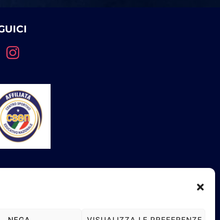
GUICI
D è iscritta e riconosciuta al Registro
onale delle Attività Sportive Dilettantistiche
.A.S.D.) del CONI
NEGA
VISUALIZZA LE PREFERENZE