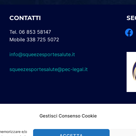
CONTATTI
SE
Tel. 06 853 58147
Mobile 338 725 5072
info@squeezesportesalute.it
squeezesportesalute@pec-legal.it
L'AS
Gestisci Consenso Cookie
Nazi
(R.N
r memorizzare e/o
ACCETTA