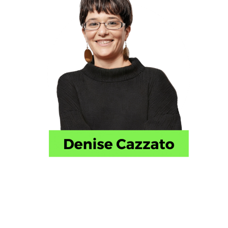
Nutrizionista
Laureata in Biologia Molecolare della Cellula, ho
conseguito il Dottorato in Farmacologia, Chemioterapia
e Tossicologia Mediche presso l’Università degli Studi di
Milano.