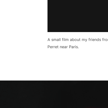
A small film about my friends fr
Perret near Paris.
Navigazione
articoli