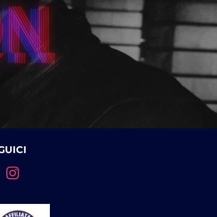
GUICI
book
instagram