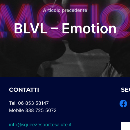
Articolo
Articolo precedente
precedente
BLVL – Emotion
CONTATTI
SE
face
Tel. 06 853 58147
Mobile 338 725 5072
info@squeezesportesalute.it