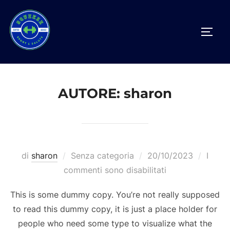
Salta
al
APRI/
contenuto
AUTORE:
sharon
Pubblicato
di
sharon
Senza categoria
20/10/2023
I
il
commenti sono disabilitati
This is some dummy copy. You’re not really supposed
to read this dummy copy, it is just a place holder for
people who need some type to visualize what the