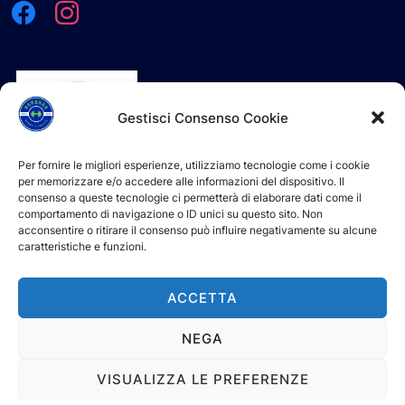
facebook
instagram
Gestisci Consenso Cookie
Per fornire le migliori esperienze, utilizziamo tecnologie come i cookie
per memorizzare e/o accedere alle informazioni del dispositivo. Il
consenso a queste tecnologie ci permetterà di elaborare dati come il
comportamento di navigazione o ID unici su questo sito. Non
acconsentire o ritirare il consenso può influire negativamente su alcune
caratteristiche e funzioni.
L'ASD è iscritta e riconosciuta al Registro Nazionale delle
Attività Sportive Dilettantistiche (R.N.A.S.D.) del CONI
ACCETTA
NEGA
Powered by WordPress
VISUALIZZA LE PREFERENZE
Tema WordPress Inspiro di
WPZOOM